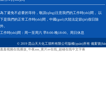
為了避免不必要的等待，敬請(qǐng)注意我們的工作時(shí)間 。以
下是我們的正常工作時(shí)間，中國(guó)大陸法定節(jié)假日除
外。
工作時(shí)間：周一至周六 早8:00-晚18:00。周日休息
© 2019 昆山天大化工填料有限公司版權(quán)所有 備案號(hà
羞羞视频在线播放_午夜aaa_黄片av在线_超碰在线中文字幕