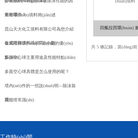
(yōu)勢(shì)特點(diǎn)
影響絲網(wǎng)除沫器除沫性能的因
素有哪些？
矩鞍環(huán)填料簡(jiǎn)述
四氟拉西環(huán)
昆山天大化工填料有限公司為您介紹
板式塔與填料塔的區(qū)別
金屬階梯環(huán)不容小覷的優(yōu)
(huán)填料
共 5 條記錄，當(dāng)
點(diǎn)
多面空心球主要用途及性能特點(diǎn)
多面空心球具體是怎么使用的呢？
塔內(nèi)件的一些說(shuō)明—除沫裝
置
精餾塔常識(shí)
工作時(shí)間