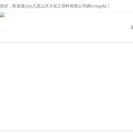
您好，歡迎進(jìn)入昆山天大化工填料有限公司網(wǎng)站！