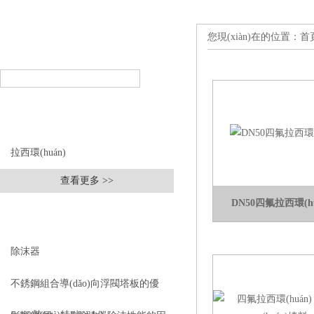
您現(xiàn)在的位置：
首頁
產(chǎn)品搜索
PRODUCT SEARCH
產(chǎn)品分類(lèi)
PRODUCT CLASSIFICATION
拉西環(huán)
查看更多 >>
DN50四氟拉西環(hu
相關(guān)文章
RELEVANT ARTICLES
除沫器
不銹鋼組合導(dǎo)向浮閥塔板的優