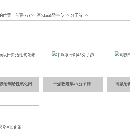
)在的位置：
首頁(yè)
>>
產(chǎn)品中心
>>
分子篩
>>
干燥吸附劑活性氧化鋁
干燥吸附劑4A分子篩
高吸附