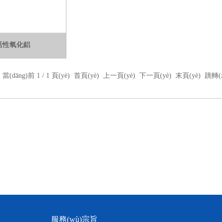
活性氧化鋁
當(dāng)前 1 / 1 頁(yè) 首頁(yè) 上一頁(yè) 下一頁(yè) 末頁(yè) 跳轉(
服務(wù)宗旨