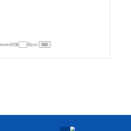
zhuǎn)到第
頁(yè)