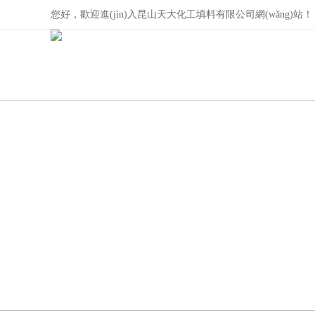
您好，歡迎進(jìn)入昆山天大化工填料有限公司網(wǎng)站！