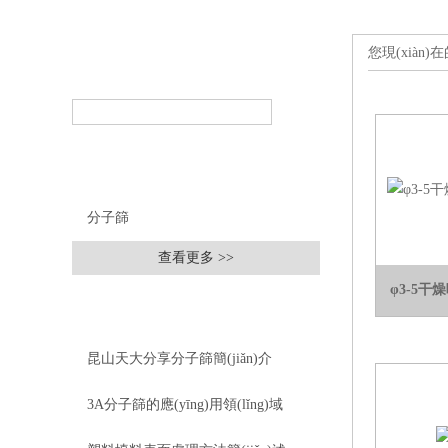
您現(xiàn
產(chǎn)品搜索
PRODUCT SEARCH
產(chǎn)品分類
PRODUCT CLASSIFICATION
分子篩
查看更多 >>
φ3-5
相關(guān)文章
RELEVANT ARTICLES
昆山天大分享分子篩簡(jiǎn)介
3A分子篩的應(yīng)用領(lǐng)域