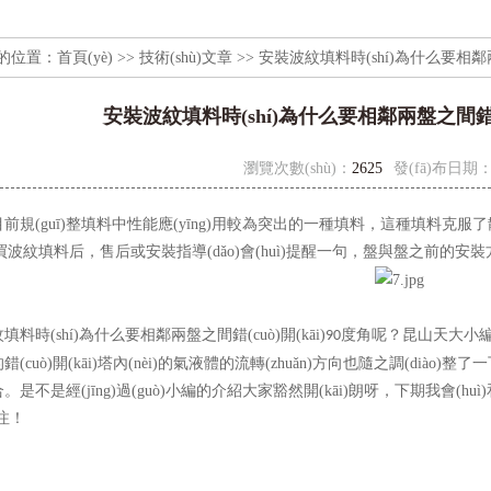
)在的位置：
首頁(yè)
>>
技術(shù)文章
>> 安裝波紋填料時(shí)為什么要相鄰兩
安裝波紋填料時(shí)為什么要相鄰兩盤之間錯(cuò
瀏覽次數(shù)：
2625
發(fā)布日期
前規(guī)整填料中性能應(yīng)用較為突出的一種填料，這種填料克服了
買波紋填料后，售后或安裝指導(dǎo)會(huì)提醒一句，盤與盤之前的安裝方向錯
料時(shí)為什么要相鄰兩盤之間錯(cuò)開(kāi)
度角呢？昆山天大小編
90
cuò)開(kāi)塔內(nèi)的氣液體的流轉(zhuǎn)方向也隨之調(diào)整了一
是不是經(jīng)過(guò)小編的介紹大家豁然開(kāi)朗呀，下期我會(huì)和大
！